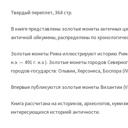
Твердый переплет, 364 стр.
В книге представлены золотые монеты античных цент
античной ойкумены, распределены по хронологиче
Золотые монеты Рима иллюстрируют историю Рима 
н.э. — 491 г. н.э.). Золотые монеты городов Севе
городов-государств: Ольвии, Херсонеса, Боспора (IV в. 
Впервые публикуются золотые монеты Византии (V-XI
Книга рассчитана на историков, археологов, нумиз
интересующихся историей античности.