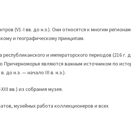
ров (V1-I вв. до н.э.). Они относятся к многим регионам
скому и географическому принципам.
республиканского и императорского периодов (216 г. 
рного Причерноморья являются важным источником по ист
до н.э. — начало III в. н.э.).
II вв.) из собрания музея.
матов, музейных работа коллекционеров и всех