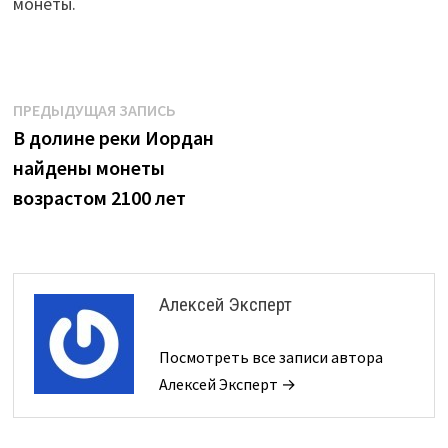
монеты.
Навигация
Предыдущая
ПРЕДЫДУЩАЯ ЗАПИСЬ
запись:
В долине реки Иордан
по
найдены монеты
записям
возрастом 2100 лет
Алексей Эксперт
Посмотреть все записи автора
Алексей Эксперт →