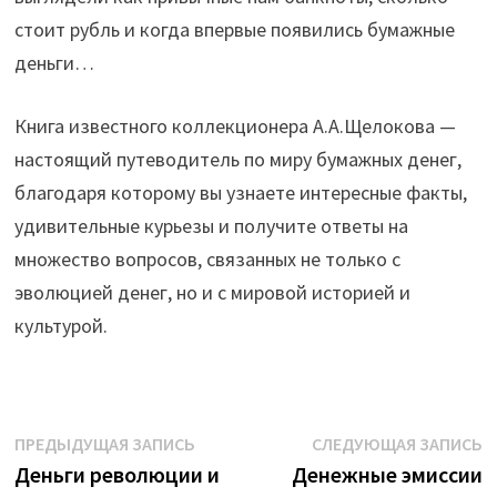
стоит рубль и когда впервые появились бумажные
деньги…
Книга известного коллекционера А.А.Щелокова —
настоящий путеводитель по миру бумажных денег,
благодаря которому вы узнаете интересные факты,
удивительные курьезы и получите ответы на
множество вопросов, связанных не только с
эволюцией денег, но и с мировой историей и
культурой.
Навигация
Предыдущая
С
ПРЕДЫДУЩАЯ ЗАПИСЬ
СЛЕДУЮЩАЯ ЗАПИСЬ
запись:
з
Деньги революции и
Денежные эмиссии
по