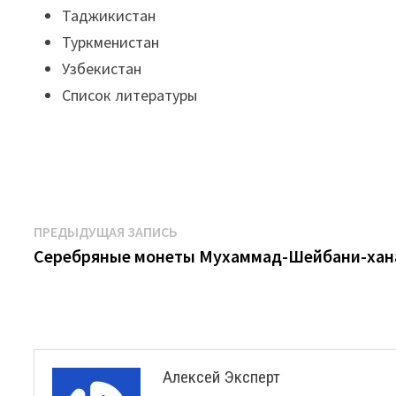
Таджикистан
Туркменистан
Узбекистан
Список литературы
Навигация
Предыдущая
ПРЕДЫДУЩАЯ ЗАПИСЬ
запись:
Серебряные монеты Мухаммад-Шейбани-хан
по
записям
Алексей Эксперт