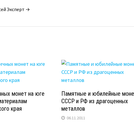
сей Эксперт →
чных монет на юге
Памятные и юбилейные мон
материалам
СССР и РФ из драгоценных
ого края
металлов
06.11.2011