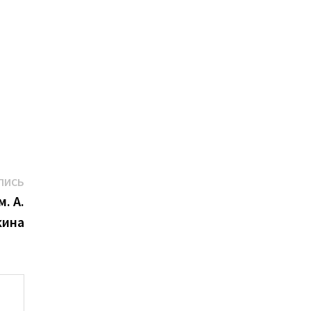
Следующая
ПИСЬ
запись:
. А.
кина