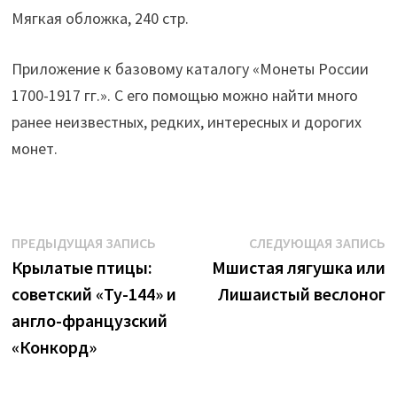
Мягкая обложка, 240 стр.
Приложение к базовому каталогу «Монеты России
1700-1917 гг.».
С его помощью можно найти много
ранее неизвестных, редких, интересных и дорогих
монет.
Навигация
Предыдущая
С
ПРЕДЫДУЩАЯ ЗАПИСЬ
СЛЕДУЮЩАЯ ЗАПИСЬ
запись:
з
Крылатые птицы:
Мшистая лягушка или
по
cоветский «Ту-144» и
Лишаистый веслоног
записям
англо-французский
«Конкорд»