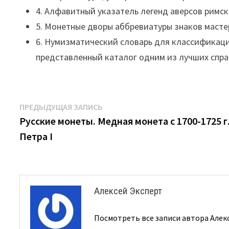
4. Алфавитный указатель легенд аверсов римс
5. Монетные дворы аббревиатуры знаков масте
6. Нумизматический словарь для классификаци
представленный каталог одним из лучших спра
Навигация
Предыдущая
ПРЕДЫДУЩАЯ ЗАПИСЬ
запись:
Русские монеты. Медная монета с 1700-1725 г
по
Петра I
записям
Алексей Эксперт
Посмотреть все записи автора Алек