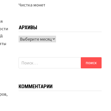
Чистка монет
ля
АРХИВЫ
ости
ой
Архивы
яты
Найти:
КОММЕНТАРИИ
ров,