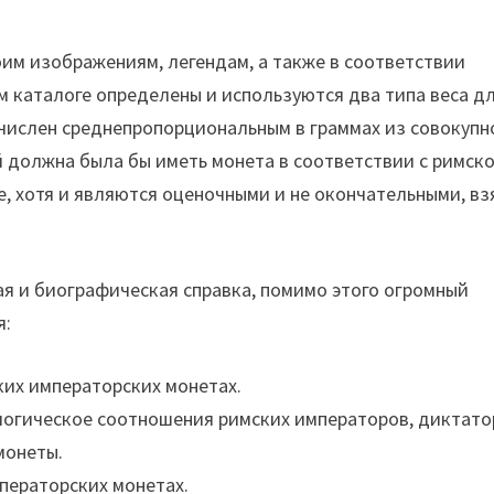
им изображениям, легендам, а также в соответствии
м каталоге определены и используются два типа веса д
вычислен среднепропорциональным в граммах из совокупн
й должна была бы иметь монета в соответствии с римск
е, хотя и являются оценочными и не окончательными, вз
я и биографическая справка, помимо этого огромный
я:
ких императорских монетах.
логическое соотношения римских императоров, диктато
монеты.
ператорских монетах.