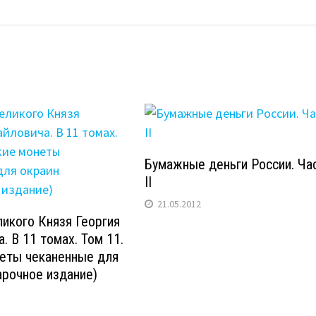
Бумажные деньги России. Ча
II
21.05.2012
икого Князя Георгия
. В 11 томах. Том 11.
неты чеканенные для
арочное издание)