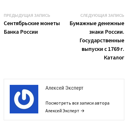
Навигация
Предыдущая
С
ПРЕДЫДУЩАЯ ЗАПИСЬ
СЛЕДУЮЩАЯ ЗАПИСЬ
запись:
з
Сентябрьские монеты
Бумажные денежные
по
Банка России
знаки России.
записям
Государственные
выпуски с 1769 г.
Каталог
Алексей Эксперт
Посмотреть все записи автора
Алексей Эксперт →