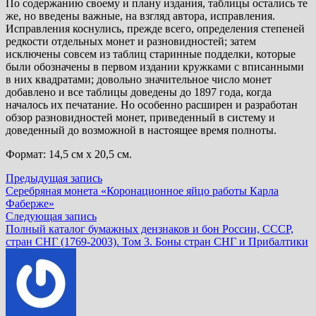
По содержанию своему и плану издания, таблицы остались те
же, но введены важные, на взгляд автора, исправления.
Исправления коснулись, прежде всего, определения степеней
редкости отдельных монет и разновидностей; затем
исключены совсем из таблиц старинные подделки, которые
были обозначены в первом издании кружками с вписанными
в них квадратами; довольно значительное число монет
добавлено и все таблицы доведены до 1897 года, когда
началось их печатание. Но особенно расширен и разработан
обзор разновидностей монет, приведенный в систему и
доведенный до возможной в настоящее время полноты.
Формат: 14,5 см x 20,5 см.
Навигация
Предыдущая
Предыдущая запись
запись:
Серебряная монета «Коронационное яйцо работы Карла
по
Фаберже»
записям
Следующая
Следующая запись
запись:
Полный каталог бумажных дензнаков и бон России, СССР,
стран СНГ (1769-2003). Том 3. Боны стран СНГ и Прибалтики