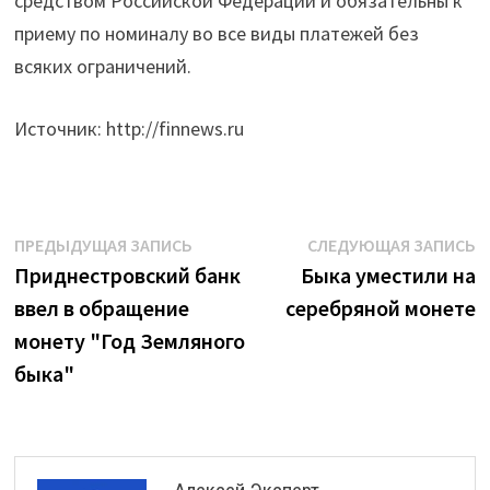
средством Российской Федерации и обязательны к
приему по номиналу во все виды платежей без
всяких ограничений.
Источник: http://finnews.ru
Навигация
Предыдущая
С
ПРЕДЫДУЩАЯ ЗАПИСЬ
СЛЕДУЮЩАЯ ЗАПИСЬ
запись:
з
Приднестровский банк
Быка уместили на
по
ввел в обращение
серебряной монете
записям
монету "Год Земляного
быка"