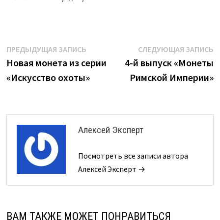
Навигация
Предыдущая
С
ПРЕДЫДУЩАЯ ЗАПИСЬ
СЛЕДУЮЩАЯ ЗАПИСЬ
запись:
з
Новая монета из серии
4-й выпуск «Монеты
по
«Искусство охоты»
Римской Империи»
записям
Алексей Эксперт
Посмотреть все записи автора
Алексей Эксперт →
ВАМ ТАКЖЕ МОЖЕТ ПОНРАВИТЬСЯ