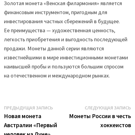
Золотая монета «Венская филармония» является
финансовым инструментом, пригодным для
инвестирования частных сбережений в будущее.
Ее преимущества — художественная ценность,
легкость приобретения и выгодность последующей
продажи. Монеты данной серии являются
известнейшими в мире инвестиционными монетами
наивысшей пробы и пользуются большим спросом
на отечественном и международном рынках.
Навигация
Предыдущая
С
ПРЕДЫДУЩАЯ ЗАПИСЬ
СЛЕДУЮЩАЯ ЗАПИСЬ
запись:
з
Новая монета
Монеты России в честь
по
Австралии «Первый
хоккеистов
записям
человек на Луне»