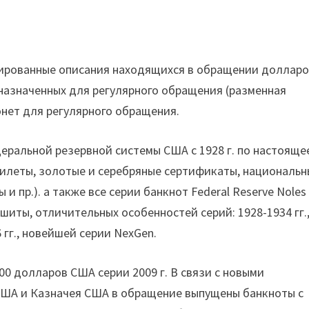
ированные описания находящихся в обращении доллар
назначенных для регулярного обращения (разменная
онет для регулярного обращения.
еральной резервной системы США с 1928 г. по настояще
билеты, золотые и серебряные сертификаты, националь
 пр.). а также все серии банкнот Federal Reserve Noles 
ашиты, отличительных особенностей серий: 1928-1934 гг.
006 гг., новейшей серии NexGen.
0 долларов США серии 2009 г. В связи с новыми
ША и Казначея США в обращение выпущены банкноты с