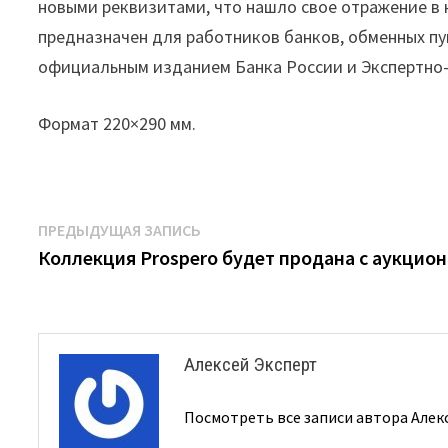
новыми реквизитами, что нашло свое отражение в 
предназначен для работников банков, обменных пу
официальным изданием Банка России и Экспертно
Формат
220×290
мм
.
Навигация
Предыдущая
ПРЕДЫДУЩАЯ ЗАПИСЬ
запись:
Коллекция Prospero будет продана с аукцион
по
записям
Алексей Эксперт
Посмотреть все записи автора Алек