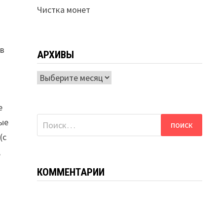
Чистка монет
ов
АРХИВЫ
Архивы
е
Найти:
ные
(с
,
КОММЕНТАРИИ