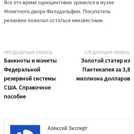
Все это время одноцентовик хранился в музее
Монетного двора Филадельфии. Покупатель
реликвии пожелал остаться неизвестным.
Навигация
Предыдущая
С
ПРЕДЫДУЩАЯ ЗАПИСЬ
СЛЕДУЮЩАЯ ЗАПИСЬ
запись:
з
Банкноты и монеты
Золотой статер из
по
Федеральной
Пантикапея за 3,8
записям
резервной системы
миллиона долларов
США. Справочное
пособие
Алексей Эксперт