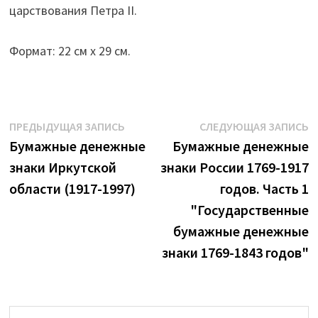
царствования Петра II.
Формат: 22 см x 29 см.
Навигация
Предыдущая
С
ПРЕДЫДУЩАЯ ЗАПИСЬ
СЛЕДУЮЩАЯ ЗАПИСЬ
запись:
з
Бумажные денежные
Бумажные денежные
по
знаки Иркутской
знаки России 1769-1917
записям
области (1917-1997)
годов. Часть 1
"Государственные
бумажные денежные
знаки 1769-1843 годов"