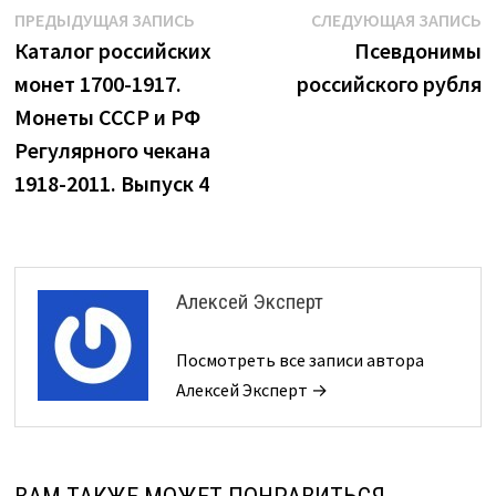
Навигация
Предыдущая
С
ПРЕДЫДУЩАЯ ЗАПИСЬ
СЛЕДУЮЩАЯ ЗАПИСЬ
запись:
з
Каталог российских
Псевдонимы
по
монет 1700-1917.
российского рубля
записям
Монеты СССР и РФ
Регулярного чекана
1918-2011. Выпуск 4
Алексей Эксперт
Посмотреть все записи автора
Алексей Эксперт →