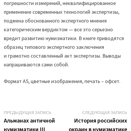
погрешности измерений, неквалифицированное
применение современных технологий экспертизы,
подмена обоснованного экспертного мнения
категорическим вердиктом — все это серьезно
вредит развитию нумизматики. В книге приводятся
образец типового экспертного заключения
и грамотно составленный акт экспертизы. Выводы
напрашиваются сами собой.
Формат А5, цветные изображения, печать – офсет.
Навигация
Предыдущая
С
ПРЕДЫДУЩАЯ ЗАПИСЬ
СЛЕДУЮЩАЯ ЗАПИСЬ
запись:
з
Альманах античной
История российских
по
нумизматики III
окраин в нумизматике