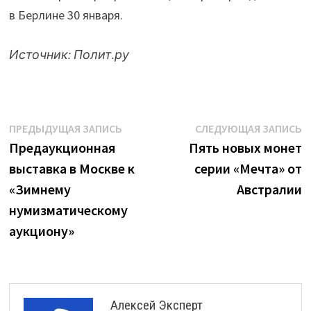
в Берлине 30 января.
Источник:
Полит.ру
Навигация
Предыдущая
С
ПРЕДЫДУЩАЯ ЗАПИСЬ
СЛЕДУЮЩАЯ ЗАПИСЬ
запись:
з
Предаукционная
Пять новых монет
по
выставка в Москве к
серии «Мечта» от
записям
«Зимнему
Австралии
нумизматическому
аукциону»
Алексей Эксперт