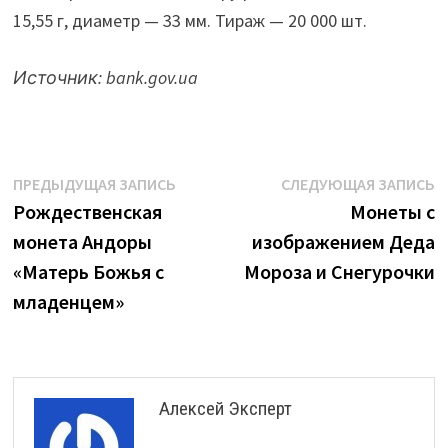
15,55 г, диаметр — 33 мм. Тираж — 20 000 шт.
Источник:
bank.gov.ua
Навигация
Предыдущая
С
ПРЕДЫДУЩАЯ ЗАПИСЬ
СЛЕДУЮЩАЯ ЗАПИСЬ
запись:
з
Рождественская
Монеты с
по
монета Андоры
изображением Деда
записям
«Матерь Божья с
Мороза и Снегурочки
младенцем»
Алексей Эксперт