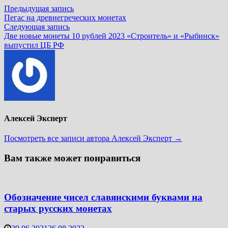
Навигация
Предыдущая
Предыдущая запись
запись:
Пегас на древнегреческих монетах
по
Следующая
Следующая запись
записям
запись:
Две новые монеты 10 рублей 2023 «Строитель» и «Рыбинск»
выпустил ЦБ РФ
Алексей Эксперт
Посмотреть все записи автора Алексей Эксперт →
Вам также может понравиться
Обозначение чисел славянскими буквами на
старых русских монетах