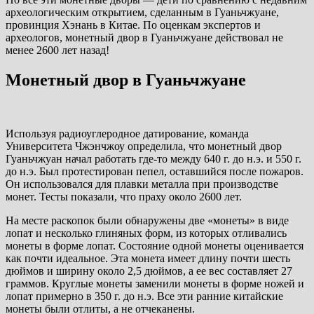
археологическим открытием, сделанным в Гуаньчжуане,
провинция Хэнань в Китае. По оценкам экспертов и
археологов, монетный двор в Гуаньчжуане действовал не
менее 2600 лет назад!
Монетный двор в Гуаньчжуане
Используя радиоуглеродное датирование, команда
Университета Чжэнчжоу определила, что монетный двор
Гуаньчжуан начал работать где-то между 640 г. до н.э. и 550 г.
до н.э. Был протестирован пепел, оставшийся после пожаров.
Он использовался для плавки металла при производстве
монет. Тесты показали, что праху около 2600 лет.
На месте раскопок были обнаружены две «монеты» в виде
лопат и несколько глиняных форм, из которых отливались
монеты в форме лопат. Состояние одной монеты оценивается
как почти идеальное. Эта монета имеет длину почти шесть
дюймов и ширину около 2,5 дюймов, а ее вес составляет 27
граммов. Круглые монеты заменили монеты в форме ножей и
лопат примерно в 350 г. до н.э. Все эти ранние китайские
монеты были отлиты, а не отчеканены.