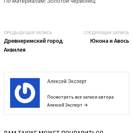
По материалам:
Золотой червонец
Навигация
Предыдущая
С
ПРЕДЫДУЩАЯ ЗАПИСЬ
СЛЕДУЮЩАЯ ЗАПИСЬ
запись:
з
Древнеримский город
Юнона и Авось
по
Аквилея
записям
Алексей Эксперт
Посмотреть все записи автора
Алексей Эксперт →