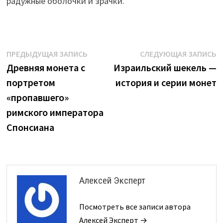
радужные оболочки и зрачки.
Навигация
Предыдущая
С
ПРЕДЫДУЩАЯ ЗАПИСЬ
СЛЕДУЮЩАЯ ЗАПИСЬ
запись:
з
Древняя монета с
Израильский шекель —
по
портретом
история и серии монет
записям
«пропавшего»
римского императора
Спонсиана
Алексей Эксперт
Посмотреть все записи автора
Алексей Эксперт →